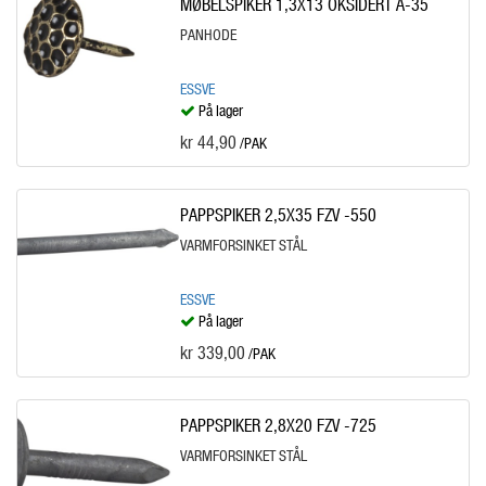
MØBELSPIKER 1,3X13 OKSIDERT A-35
PANHODE
ESSVE
På lager
kr 44,90
/PAK
PAPPSPIKER 2,5X35 FZV -550
VARMFORSINKET STÅL
ESSVE
På lager
kr 339,00
/PAK
PAPPSPIKER 2,8X20 FZV -725
VARMFORSINKET STÅL