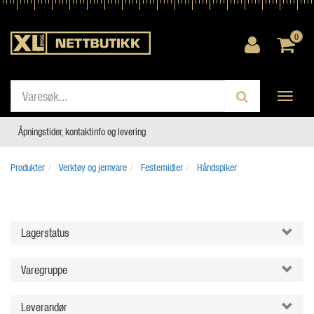
0
Toggle
navigati
Åpningstider, kontaktinfo og levering
Produkter
Verktøy og jernvare
Festemidler
Håndspiker
Lagerstatus
Varegruppe
Leverandør