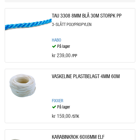
TAU 3308 8MM BLÅ 30M STORPK PP
3-SLÅTT POLYPROPYLEN
HABO
På lager
kr 239,00
/PP
VASKELINE PLASTBELAGT 4MM 60M
FIXXER
På lager
kr 159,00
/STK
KARABINKROK 60X6MM ELF