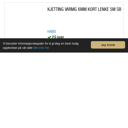
KJETTING VARMG 6MM KORT LENKE 5M SB
HABO
På lager
Vi benytter informasjonskapsler for å gi deg en best mulig
kr 569,00
Jeg forstår
/STK
opplevelse på vår side
Mer info her
TAU 3310 10MM BLÅ 30M STORPK PP
3-SLÅTT POLYPROPYLEN
HABO
På lager
kr 374,25
/PP
SJAKKEL 500D-I 10MM SYREFAST SB