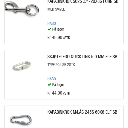
KARABINKROK 5025 3/4-20X86 FORN SB
MED SVIVEL
HABO
På lager
kr 49,90
/STK
SKJØTELEDD QUICK LINK 5,0 MM ELF SB
TYPE 205 SB 2STK
HABO
På lager
kr 44,90
/STK
KARABINKROK M/LÅS 245S 60X6 ELF SB