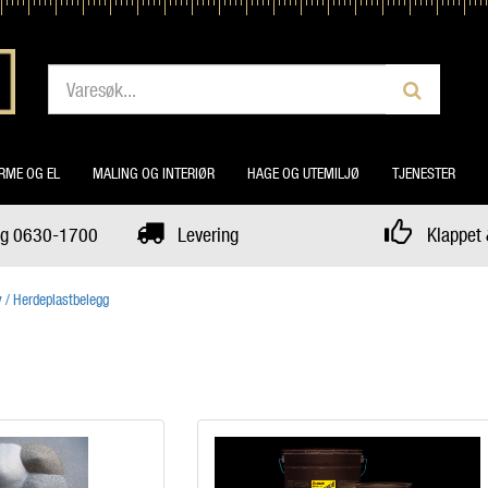
RME OG EL
MALING OG INTERIØR
HAGE OG UTEMILJØ
TJENESTER
dag 0630-1700
Levering
Klappet 
 / Herdeplastbelegg