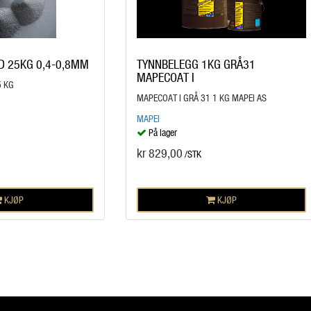
D 25KG 0,4-0,8MM
TYNNBELEGG 1KG GRÅ31
MAPECOAT I
5 KG
MAPECOAT I GRÅ 31 1 KG MAPEI AS
MAPEI
På lager
kr 829,00
/STK
KJØP
KJØP