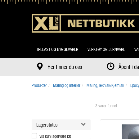
TRELAST OG BYGGEVARER
VERKTØY OG JERNVARE
VA
Her finner du oss
Åpent i 
Produkter
Maling og interiør
Maling, Teknisk/Kjemisk
Epoxy
3 varer funnet
Lagerstatus
Vis kun lagervare
(3)