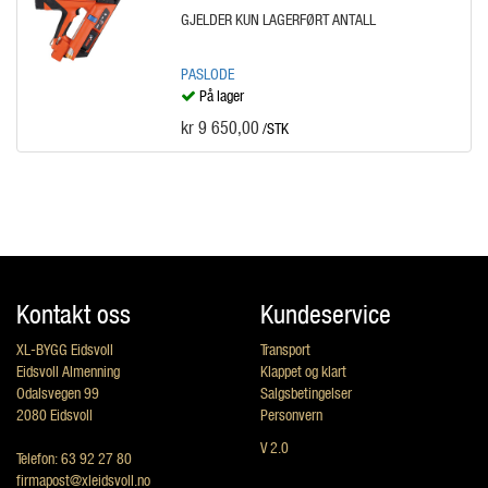
GJELDER KUN LAGERFØRT ANTALL
PASLODE
På lager
kr 9 650,00
/STK
Kontakt oss
Kundeservice
XL-BYGG Eidsvoll
Transport
Eidsvoll Almenning
Klappet og klart
Odalsvegen 99
Salgsbetingelser
2080 Eidsvoll
Personvern
V 2.0
Telefon: 63 92 27 80
firmapost@xleidsvoll.no